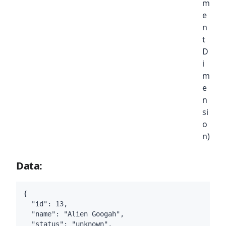
m
e
n
t
D
i
m
e
n
si
o
n)
Data:
{

  "id": 13,

  "name": "Alien Googah",

  "status": "unknown",
